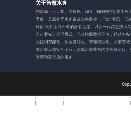
九州网_九州(中国)
|
九州在线登录
|
亚搏中国官方网站_亚搏yabo(中国)