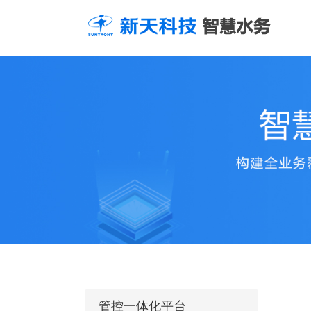
管控一体化平台