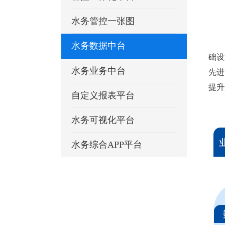
水务管控一张图
水务数据中台
础设
水务业务中台
先进
提升
自定义报表平台
水务可视化平台
水务综合APP平台