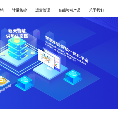
销
计量集抄
运营管理
智能终端产品
关于我们