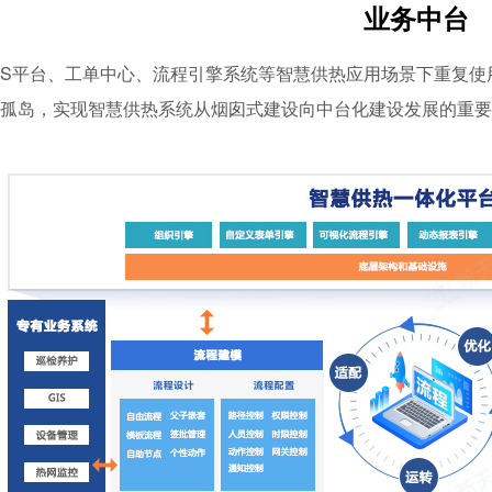
业务中台
IS平台、工单中心、流程引擎系统等智慧供热应用场景下重复
孤岛，实现智慧供热系统从烟囱式建设向中台化建设发展的重要