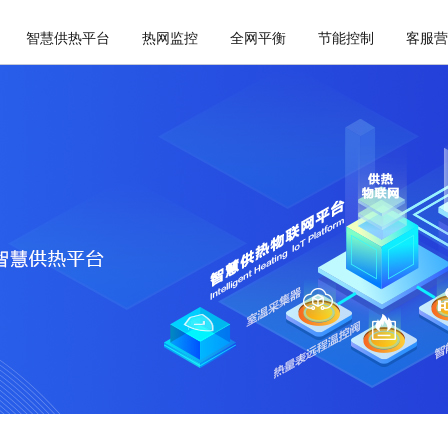
智慧供热平台
热网监控
全网平衡
节能控制
客服营