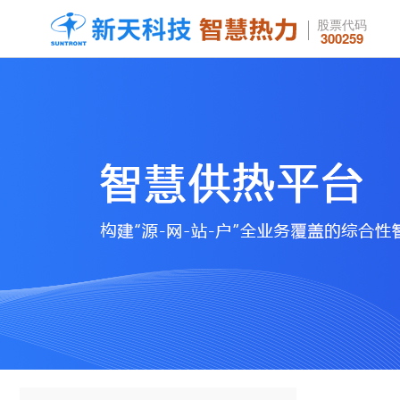
股票代码
300259