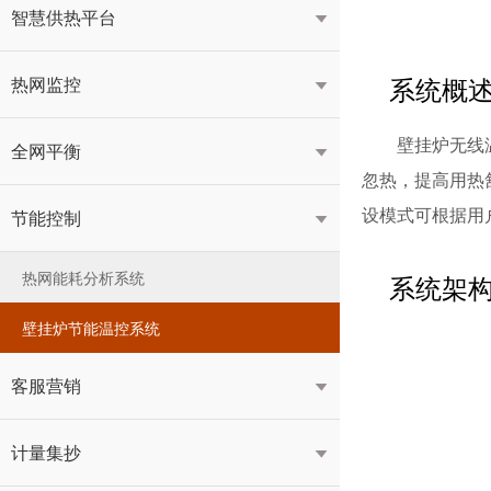
智慧供热平台

系统概
热网监控

壁挂炉无线
全网平衡

忽热，提高用热
设模式可根据用
节能控制

热网能耗分析系统
系统架
壁挂炉节能温控系统
客服营销

计量集抄
