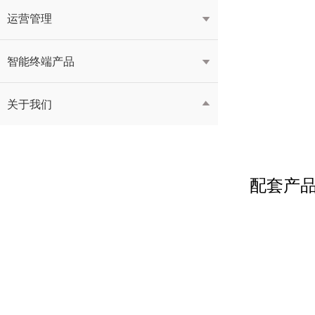
运营管理

智能终端产品

关于我们

配套产