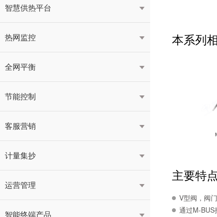
智慧供热平台

本系列
热网监控

全网平衡

节能控制

客服营销

计量集抄

主要特
运营管理

V型阀，阀
通过M-BU
智能终端产品
