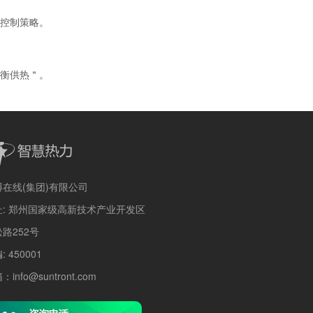
控制策略。
衡供热＂。