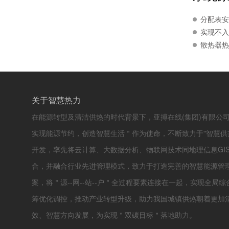
分配表安
实现不入
散热器热