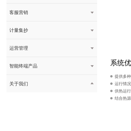
客服营销

计量集抄

运营管理

系统
智能终端产品

提供多种
关于我们
运行情况

供热运行
结合热源