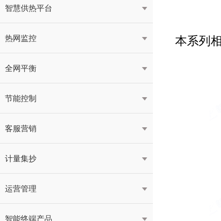
智慧供热平台

本系列
热网监控

全网平衡

节能控制

客服营销

计量集抄

运营管理

智能终端产品
