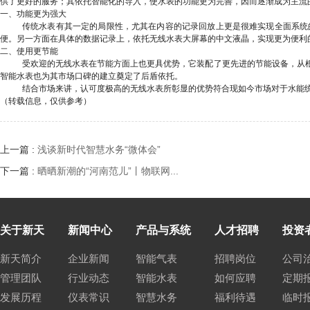
供了更好的服务；其依托智能化的导入，使水表的功能更为完善，因而逐渐成为主流
一、功能更为强大
传统水表有其一定的局限性，尤其在内容的记录回放上更是很难实现全面系统
便。另一方面在具体的数据记录上，依托无线水表大屏幕的中文液晶，实现更为便利
二、使用更节能
受欢迎的无线水表在节能方面上也更具优势，它装配了更先进的节能设备，从
智能水表也为其市场口碑的建立奠定了后盾依托。
结合市场来讲，认可度极高的无线水表所彰显的优势符合现如今市场对于水能
（转载信息，仅供参考）
上一篇 :
浅谈新时代智慧水务“微体会”
下一篇 :
晒晒新潮的“河南范儿”丨物联网...
关于新天
新闻中心
产品与系统
人才招聘
投资
新天简介
企业新闻
智能气表
招聘岗位
公司
管理团队
行业动态
智能水表
如何应聘
定期
发展历程
仪表常识
智慧水务
福利待遇
临时