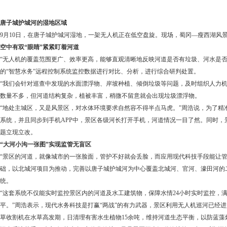
唐子城护城河的湿地区域
9
月
10
日，在唐子城护城河湿地，一架无人机正在低空盘旋。现场，蜀冈
—
瘦西湖风
空中有双
“
眼睛
”
紧紧盯着河道
“
无人机的覆盖范围更广、效率更高，能够直观清晰地反映河道是否有垃圾、河水是
的
“
智慧水务
”
远程控制系统监控数据进行对比、分析，进行综合研判处置。
“
我们会针对巡查中发现的水面漂浮物、岸坡种植、倾倒垃圾等问题，及时组织人力
数量不多，但河道结构复杂，植被丰富，稍微不留意就会出现垃圾漂浮物。
“
地处主城区，又是风景区，对水体环境要求自然容不得半点马虎。
”
周浩说，为了精
系统，并且同步到手机
APP
中，景区各级河长打开手机，河道情况一目了然。同时，
题立现立改。
“
大河小沟一张图
”
实现监管无盲区
“
景区的河道，就像城市的一张脸面，管护不好就会丢脸，而应用现代科技手段能让
础，以北城河项目为推动，完善以唐子城护城河为中心覆盖北城河、官河、濠田河的
统。
“
这套系统不仅能实时监控景区内的河道及水工建筑物，保障水情
24
小时实时监控，
平。
”
周浩表示，现代水务科技是打赢
“
两战
”
的有力武器，景区利用无人机巡河已经进
草收割机在水草高发期，日清理有害水生植物
15
余吨，维持河道生态平衡，以防蓝藻