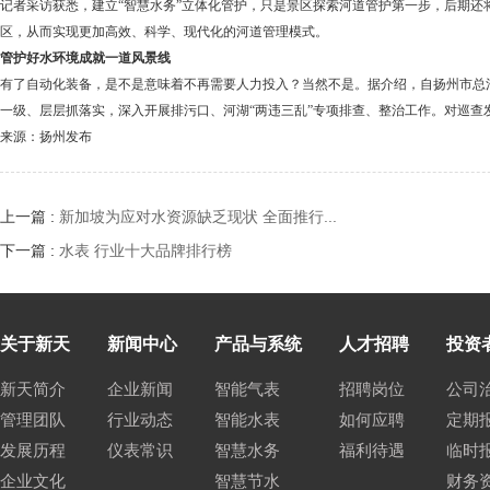
记者采访获悉，建立
“
智慧水务
”
立体化管护，只是景区探索河道管护第一步，后期还
区，从而实现更加高效、科学、现代化的河道管理模式。
管护好水环境成就一道风景线
有了自动化装备，是不是意味着不再需要人力投入？当然不是。据介绍，自扬州市总
一级、层层抓落实，深入开展排污口、河湖
“
两违三乱
”
专项排查、整治工作。对巡查
来源：扬州发布
上一篇 :
新加坡为应对水资源缺乏现状 全面推行...
下一篇 :
水表 行业十大品牌排行榜
关于新天
新闻中心
产品与系统
人才招聘
投资
新天简介
企业新闻
智能气表
招聘岗位
公司
管理团队
行业动态
智能水表
如何应聘
定期
发展历程
仪表常识
智慧水务
福利待遇
临时
企业文化
智慧节水
财务