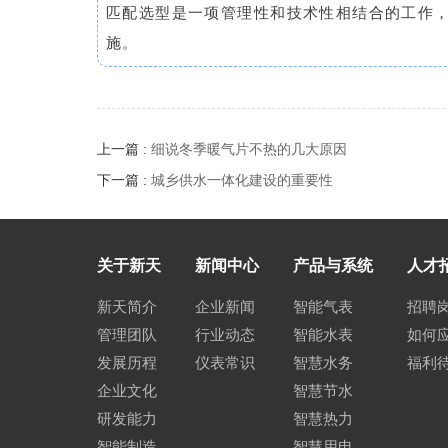
匹配选型是一项管理性和技术性相结合的工作
施。
上一篇 :
细说冬季暖气片不热的几大原因
下一篇 :
城乡供水一体化建设的重要性
关于新天
新闻中心
产品与系统
人才
新天简介
企业新闻
智能气表
招聘
管理团队
行业动态
智能水表
如何
发展历程
仪表常识
智慧水务
福利
企业文化
智慧节水
研发能力
智慧热力
智能制造
智慧用电