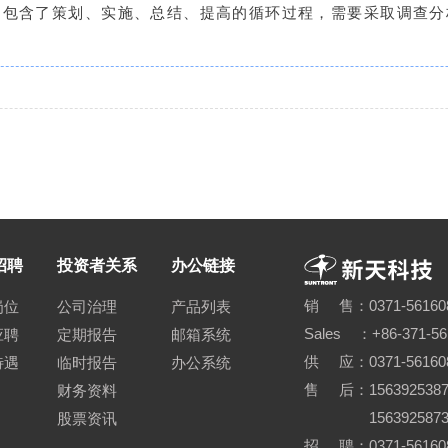
，包含了策划、实施、总结、提高的循环过程，需要采取调查分
招聘
投资者关系
办公链接
销 售：0371-56160
岗位
公司治理
产品列表
Sales ：+86-371-5
应聘
定期报告
邮箱系统
供 应：0371-56160
待遇
临时报告
办公系统
售 后：15639253870
财务资料
15639258730 0
股票资讯
招 聘：0371-561608