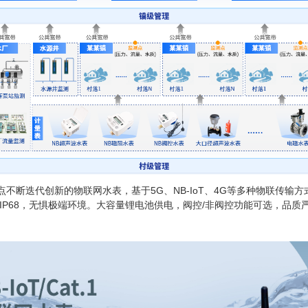
点不断迭代创新的物联网水表，基于5G、NB-IoT、4G等多种物联传
IP68，无惧极端环境。大容量锂电池供电，阀控/非阀控功能可选，品