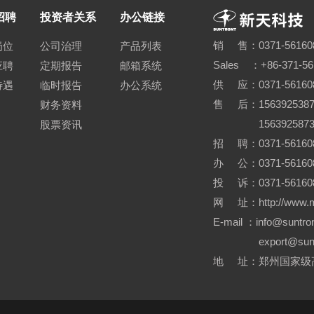
招聘
投资者关系
办公链接
销 售：0371-56160
岗位
公司治理
产品列表
Sales ：+86-371-5
应聘
定期报告
邮箱系统
供 应：0371-56160
待遇
临时报告
办公系统
售 后：15639253870
财务资料
15639258730 0
股票资讯
招 聘：0371-561608
办 公：0371-56160
投 诉：0371-561608
网 址：http://www.me
E-mail ：info@sunt
export@su
地 址：郑州国家级高