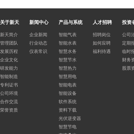
关于新天
新闻中心
产品与系统
人才招聘
投资
新天简介
企业新闻
智能气表
招聘岗位
公司
管理团队
行业动态
智能水表
如何应聘
定期
发展历程
仪表常识
智慧水务
福利待遇
临时
企业文化
智慧节水
财务
研发能力
智慧热力
股票
智能制造
智慧用电
专利证书
智能电表
公司环境
智能设备
合作交流
软件系统
荣誉资质
资料下载
光伏逆变器
智慧节电