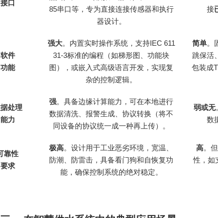
接口
85串口等，专为直接连接传感器和执行
接
器设计。
强大
。内置实时操作系统，支持IEC 611
简单
。
软件
31-3标准的编程（如梯形图、功能块
跳保活
功能
图），或嵌入式高级语言开发，实现复
包装成T
杂的控制逻辑。
强
。具备边缘计算能力，可在本地进行
数据处理
弱或无
数据清洗、报警生成、协议转换（将不
能力
数
同设备的协议统一成一种再上传）。
极高
。设计用于工业恶劣环境，宽温、
高
。但
可靠性
防潮、防雷击，具备看门狗和自恢复功
性，如
要求
能，确保控制系统的绝对稳定。