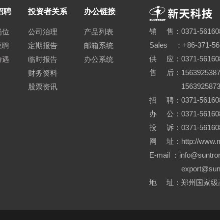
招聘
投资者关系
办公链接
销 售：0371-56160
岗位
公司治理
产品列表
Sales ：+86-371-5
应聘
定期报告
邮箱系统
供 应：0371-56160
待遇
临时报告
办公系统
售 后：15639253870
财务资料
15639258730 0
股票资讯
招 聘：0371-561608
办 公：0371-56160
投 诉：0371-561608
网 址：http://www.me
E-mail ：info@sunt
export@su
地 址：郑州国家级高