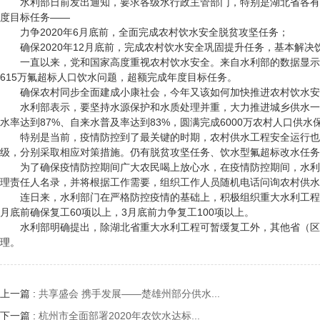
水利部日前发出通知，要求各级水行政主管部门，特别是湖北省各有
度目标任务——
力争2020年6月底前，全面完成农村饮水安全脱贫攻坚任务；
确保2020年12月底前，完成农村饮水安全巩固提升任务，基本解决
一直以来，党和国家高度重视农村饮水安全。来自水利部的数据显示，2
615万氟超标人口饮水问题，超额完成年度目标任务。
确保农村同步全面建成小康社会，今年又该如何加快推进农村饮水安
水利部表示，要坚持水源保护和水质处理并重，大力推进城乡供水一
水率达到87%、自来水普及率达到83%，圆满完成6000万农村人口供
特别是当前，疫情防控到了最关键的时期，农村供水工程安全运行也
级，分别采取相应对策措施。仍有脱贫攻坚任务、饮水型氟超标改水任务
为了确保疫情防控期间广大农民喝上放心水，在疫情防控期间，水利
理责任人名录，并将根据工作需要，组织工作人员随机电话问询农村供水
连日来，水利部门在严格防控疫情的基础上，积极组织重大水利工程复
月底前确保复工60项以上，3月底前力争复工100项以上。
水利部明确提出，除湖北省重大水利工程可暂缓复工外，其他省（区
理。
上一篇 :
共享盛会 携手发展——楚雄州部分供水...
下一篇 :
杭州市全面部署2020年农饮水达标...