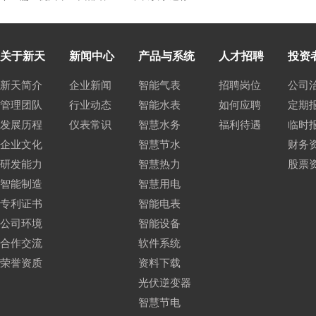
关于新天
新闻中心
产品与系统
人才招聘
投资
新天简介
企业新闻
智能气表
招聘岗位
公司
管理团队
行业动态
智能水表
如何应聘
定期
发展历程
仪表常识
智慧水务
福利待遇
临时
企业文化
智慧节水
财务
研发能力
智慧热力
股票
智能制造
智慧用电
专利证书
智能电表
公司环境
智能设备
合作交流
软件系统
荣誉资质
资料下载
光伏逆变器
智慧节电