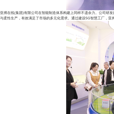
亚搏在线(集团)有限公司在智能制造体系构建上同样不遗余力。公司研
与柔性生产，有效满足了市场的多元化需求。通过建设5G智慧工厂，亚