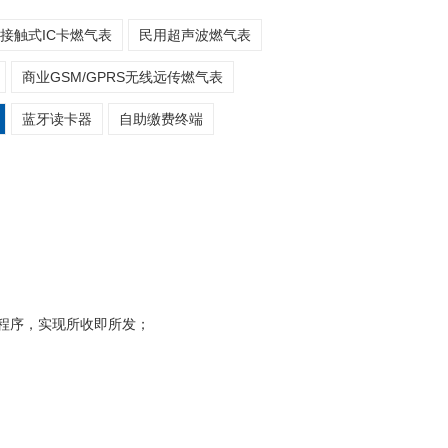
接触式IC卡燃气表
民用超声波燃气表
商业GSM/GPRS无线远传燃气表
蓝牙读卡器
自助缴费终端
程序，实现所收即所发；