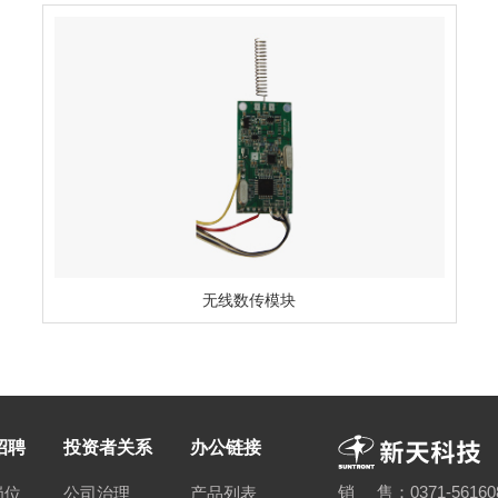
无线数传模块
招聘
投资者关系
办公链接
销 售：0371-56160
岗位
公司治理
产品列表