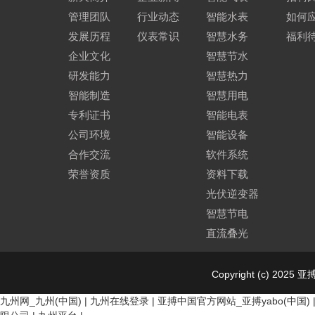
管理团队
行业动态
智能水表
如何
发展历程
仪表常识
智慧水务
福利
企业文化
智慧节水
研发能力
智慧热力
智能制造
智慧用电
专利证书
智能电表
公司环境
智能设备
合作交流
软件系统
荣誉资质
资料下载
光伏逆变器
智慧节电
直流叠光
Copyright (c) 2025
九州网_九州(中国)
|
九州在线登录
|
亚搏中国官方网站_亚搏yabo(中国)