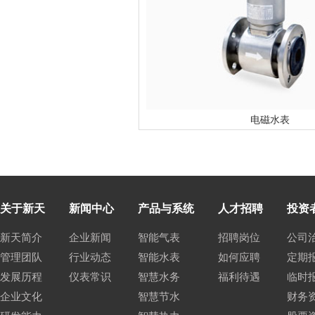
电磁水表
关于新天
新闻中心
产品与系统
人才招聘
投资
新天简介
企业新闻
智能气表
招聘岗位
公司
管理团队
行业动态
智能水表
如何应聘
定期
发展历程
仪表常识
智慧水务
福利待遇
临时
企业文化
智慧节水
财务