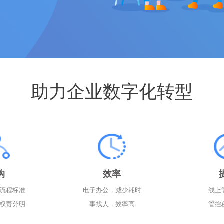
助力企业数字化转型
构
效率
流程标准
电子办公，减少耗时
线上
权责分明
事找人，效率高
管控