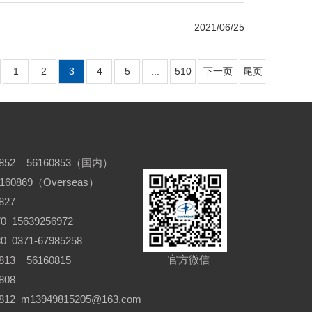
2021/06/25
1
2
3
4
5
...
510
下一页
尾页
852 56160853（国内）
6160869（Overseas）
827
 15639256972
371-67985258
官方微信
13 56160815
808
12 m13949815205@163.com