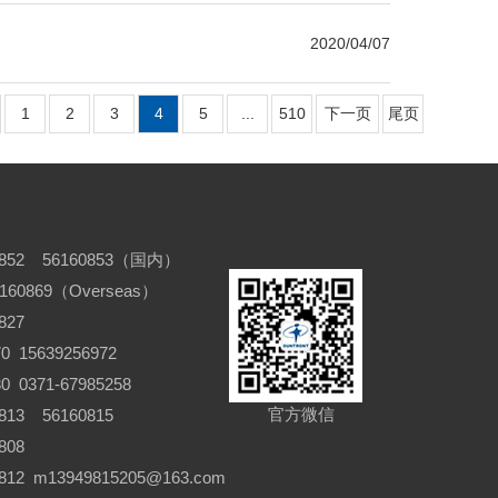
2020/04/07
1
2
3
4
5
...
510
下一页
尾页
852 56160853（国内）
6160869（Overseas）
827
 15639256972
371-67985258
官方微信
13 56160815
808
12 m13949815205@163.com