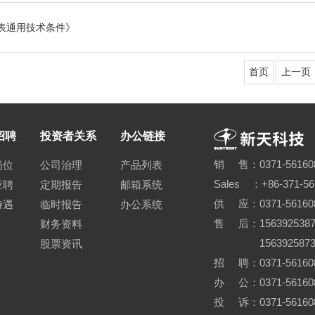
表通用技术条件》
首页
上一页
招聘
投资者关系
办公链接
销 售：0371-56160
岗位
公司治理
产品列表
Sales ：+86-371-5
应聘
定期报告
邮箱系统
供 应：0371-56160
待遇
临时报告
办公系统
售 后：15639253870
财务资料
15639258730 0
股票资讯
招 聘：0371-561608
办 公：0371-56160
投 诉：0371-561608