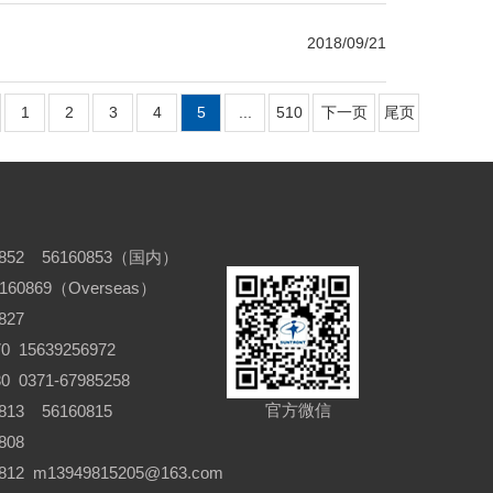
2018/09/21
1
2
3
4
5
...
510
下一页
尾页
852 56160853（国内）
6160869（Overseas）
827
 15639256972
371-67985258
官方微信
13 56160815
808
12 m13949815205@163.com