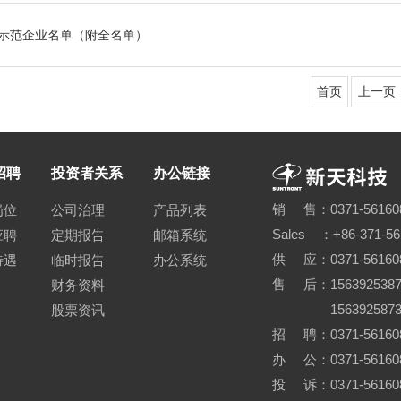
新示范企业名单（附全名单）
首页
上一页
招聘
投资者关系
办公链接
销 售：0371-56160
岗位
公司治理
产品列表
Sales ：+86-371-5
应聘
定期报告
邮箱系统
供 应：0371-56160
待遇
临时报告
办公系统
售 后：15639253870
财务资料
15639258730 0
股票资讯
招 聘：0371-561608
办 公：0371-56160
投 诉：0371-561608