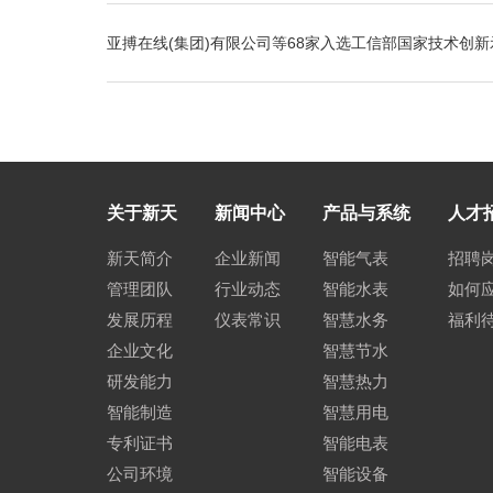
亚搏在线(集团)有限公司等68家入选工信部国家技术创
关于新天
新闻中心
产品与系统
人才
新天简介
企业新闻
智能气表
招聘
管理团队
行业动态
智能水表
如何
发展历程
仪表常识
智慧水务
福利
企业文化
智慧节水
研发能力
智慧热力
智能制造
智慧用电
专利证书
智能电表
公司环境
智能设备